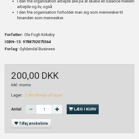
I den frie organisation arbejde alle på at skabe en balance mellem
arbejde og liv, også
I den frie organisation forholder man sig som mennesker til
hinanden som mennesker.
Forfatter:
Ole Fogh Kirkeby
ISBN-13: 9788702075564
Forlag:
Gyldendal Business
200,00 DKK
Inkl. moms
Lager:
2 stk tilbage på lager
Antal
LÆG I KURV
Tilføj ønskeliste