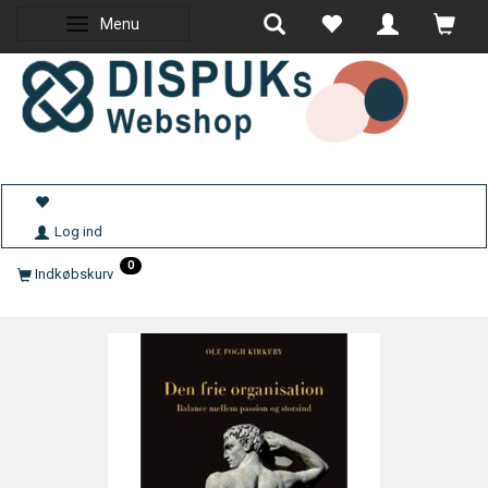
Menu
Skifte navigation
Log ind
0
Indkøbskurv