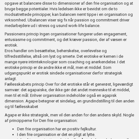
opgave at balancere disse to dimensioner af den frie organisation og at
bruge begge potentialer. Hvis ledelsen ikke er bevidst om de to
modsatrettede principper, kan balancen nemt tippe i en organisation og
virksomhed. Ubalancen viser sig fx når passion og commitment driver
medarbejdere ud i stress og usund work-life balance.
Passionens princip Ingen organisationer fungerer uden engagement,
entusiasme og commitment, og det kræver passion, der af væsen er
erotisk.
Eros handler om besættelse, beherskelse, overlevelse og
tilfredsstillelse, altså om lyst og smerte. Det erotiske er kernen i de
mange nyere intimteknologier som coaching og anerkendelse. I det
erotiske princip er de andre ikke et mål, men et middel. Som
udgangspunkt er erotisk sindede organisationer derfor strategisk
anlagt.
Fællesskabets princip Over for det erotiske står et generøst, ligeværdigt
samvær: det agapaiske, der ikke gør det andet menneske til et middel,
men til et mål. Enhver organisation indeholder også en agapisk
dimension. Agape betegner et sindelag, en grundindstilling til den anden
og til fællesskabet
Agape er ikke strategisk, men vil den anden for den andens skyld. Nogle
af principperne for Den frie organisation:
Den frie organisation har en positiv fejlkultur.
I den frie organisation er det en pligt at lytte.