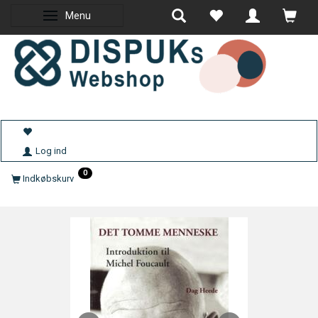
Menu
Skifte navigation
Log ind
0
Indkøbskurv