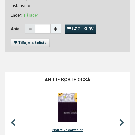
Inkl. moms
Lager:
På lager
Antal
LÆG I KURV
Tilføj ønskeliste
ANDRE KØBTE OGSÅ
POPULÆR
Narrative samtaler
Stå