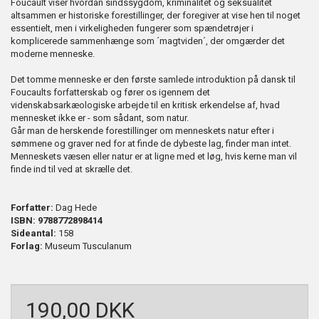
Foucault viser hvordan sindssygdom, kriminalitet og seksualitet
altsammen er historiske forestillinger, der foregiver at vise hen til noget
essentielt, men i virkeligheden fungerer som spændetrøjer i
komplicerede sammenhænge som ´magtviden´, der omgærder det
moderne menneske.
Det tomme menneske er den første samlede introduktion på dansk til
Foucaults forfatterskab og fører os igennem det
videnskabsarkæologiske arbejde til en kritisk erkendelse af, hvad
mennesket ikke er - som sådant, som natur.
Går man de herskende forestillinger om menneskets natur efter i
sømmene og graver ned for at finde de dybeste lag, finder man intet.
Menneskets væsen eller natur er at ligne med et løg, hvis kerne man vil
finde ind til ved at skrælle det.
Forfatter:
Dag Hede
ISBN: 9788772898414
Sideantal:
158
Forlag:
Museum Tusculanum
190,00 DKK