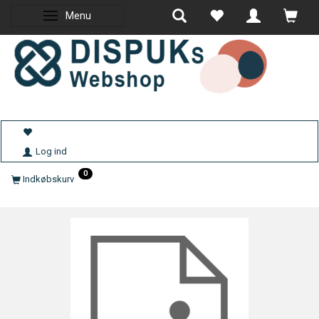
Menu
Skifte navigation
Log ind
0
Indkøbskurv