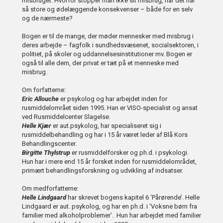
misbruget: Hvorfor stopper man ikke sit misbrug, når det har
så store og ødelæggende konsekvenser – både for en selv
og de nærmeste?
Bogen er til de mange, der møder mennesker med misbrug i
deres arbejde – fagfolk i sundhedsvæsenet, socialsektoren, i
politiet, på skoler og uddannelsesinstitutioner mv. Bogen er
også til alle dem, der privat er tæt på et menneske med
misbrug.
Om forfatterne:
Eric Allouche
er psykolog og har arbejdet inden for
rusmiddelområet siden 1995. Han er VISO-specialist og ansat
ved Rusmiddelcenter Slagelse.
Helle Kjær
er aut.psykolog, har specialiseret sig i
rusmiddelbehandling og har i 15 år været leder af Blå Kors
Behandlingscenter.
Birgitte Thylstrup
er rusmiddelforsker og ph.d. i psykologi.
Hun har i mere end 15 år forsket inden for rusmiddelområdet,
primært behandlingsforskning og udvikling af indsatser.
Om medforfatterne:
Helle Lindgaard
har skrevet bogens kapitel 6 ‘Pårørende’. Helle
Lindgaard er aut. psykolog, og har en ph.d. i ‘Voksne børn fra
familier med alkoholproblemer’. Hun har arbejdet med familier