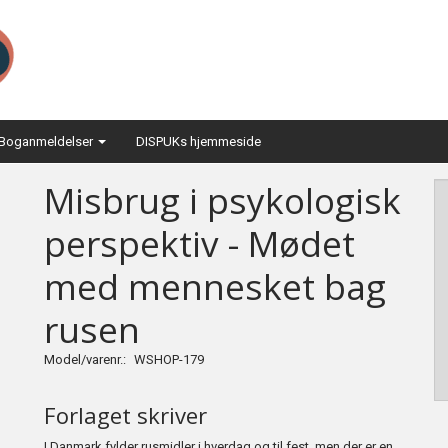
Boganmeldelser
DISPUKs hjemmeside
Misbrug i psykologisk
perspektiv - Mødet
med mennesket bag
rusen
Model/varenr.:
WSHOP-179
Forlaget skriver
I Danmark fylder rusmidler i hverdag og til fest, men der er en