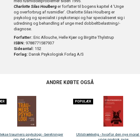
med rusmiddelproblemer siden 1995.
Charlotte Silas Houlberg
er forfatter til bogens kapitel 4 ‘Unge
og overforbrug af rusmidler’. Charlotte Silas Houlberg er
psykolog og specialist i psykoterapi og har specialiseret sig i
udredning og behandling af unge med dobbeltbelastning/-
diagnose.
Forfatter:
Eric Allouche, Helle Kjær og Birgitte Thylstrup
ISBN:
9788771587937
Sideantal:
152
Forlag:
Dansk Psykologisk Forlag A/S
ANDRE KØBTE OGSÅ
Hannah Arendt
Det ukontrolle