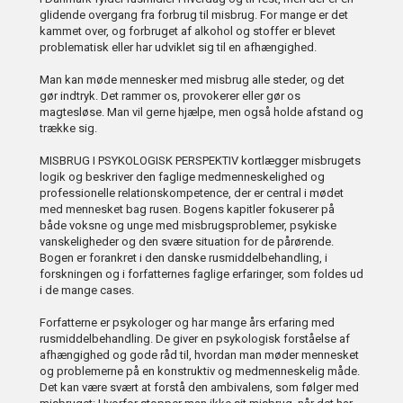
glidende overgang fra forbrug til misbrug. For mange er det
kammet over, og forbruget af alkohol og stoffer er blevet
problematisk eller har udviklet sig til en afhængighed.
Man kan møde mennesker med misbrug alle steder, og det
gør indtryk. Det rammer os, provokerer eller gør os
magtesløse. Man vil gerne hjælpe, men også holde afstand og
trække sig.
MISBRUG I PSYKOLOGISK PERSPEKTIV kortlægger misbrugets
logik og beskriver den faglige medmenneskelighed og
professionelle relationskompetence, der er central i mødet
med mennesket bag rusen. Bogens kapitler fokuserer på
både voksne og unge med misbrugsproblemer, psykiske
vanskeligheder og den svære situation for de pårørende.
Bogen er forankret i den danske rusmiddelbehandling, i
forskningen og i forfatternes faglige erfaringer, som foldes ud
i de mange cases.
Forfatterne er psykologer og har mange års erfaring med
rusmiddelbehandling. De giver en psykologisk forståelse af
afhængighed og gode råd til, hvordan man møder mennesket
og problemerne på en konstruktiv og medmenneskelig måde.
Det kan være svært at forstå den ambivalens, som følger med