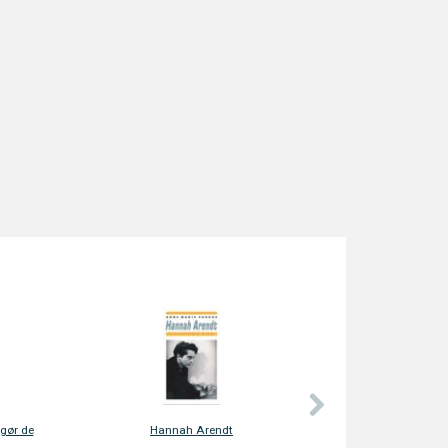
rbare
So You Want to Do Narrative Therapy?