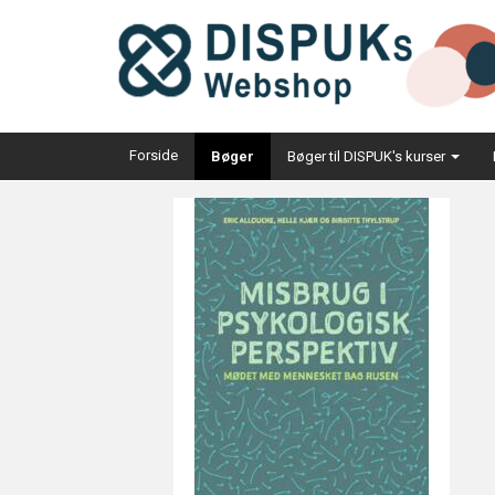
Forside
Bøger
Bøger til DISPUK's kurser