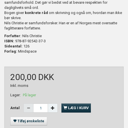
samfundsforhold. Det gør vi bedst ved at bevare respekten for
dagliglivets små ord.
Bogen giver
konkrete råd
om skrivning og også om, hvordan man ikke
bør skrive.
Nils Christie er samfundsforsker. Han er en af Norges mest oversatte
faglitterære forfattere.
Forfatter:
Nils Christie
ISBN:
978-87-92542-37-3
Sideantal:
126
Forlag:
Mindspace
200,00 DKK
Inkl. moms
Lager:
På lager
Antal
LÆG I KURV
Tilføj ønskeliste