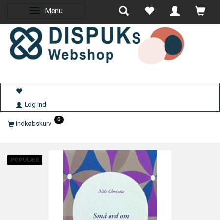
Menu
Skifte navigation
Log ind
0
Indkøbskurv
POPULÆR