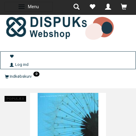
Menu
Skifte navigation
Log ind
0
Indkøbskurv
POPULÆR