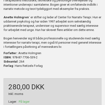
i terapeutens metodiske, teoretiske og personlige overvejelser og
intentioner undervejs i samtalerne. Bogen giver et omfattende indblik i
narrativ metode og teori tydeliggjort med eksempler fra praksis.
Anette Holmgren`
er stifter og leder af Center for Narrativ Terapi. Hun er
uddannet psykolog og har siden 1997 arbejdet som selvstændig
praktiserende terapeut, underviser og supervisor med særlig interesse
for arbejdet med unge. Hun har skrevet flere artikler om dette emne.
Bogen henvender sig til både professionelle og studerende med særlig
interesse for narrativ terapi, men også til personer med generel interesse
i fortællingers påvirkning af menneskers liv.
Forfatter:
Anette Holmgren
ISBN:
978-87-7706-539-2
Sideantal:
264
Forlag:
Hans Reitzels Forlag
280,00 DKK
Inkl. moms
Lager:
På lager