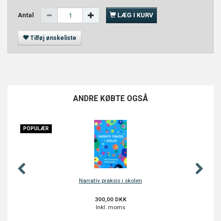
Antal
LÆG I KURV
Tilføj ønskeliste
ANDRE KØBTE OGSÅ
ÆR
POPULÆR
Narrativ praksis i skolen
300,00 DKK
Inkl. moms