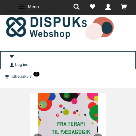
Menu
Skifte navigation
Log ind
0
Indkøbskurv