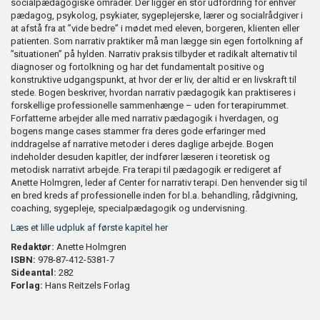
socialpædagogiske områder. Der ligger en stor udfordring for enhver
pædagog, psykolog, psykiater, sygeplejerske, lærer og socialrådgiver i
at afstå fra at ”vide bedre” i mødet med eleven, borgeren, klienten eller
patienten. Som narrativ praktiker må man lægge sin egen fortolkning af
”situationen” på hylden. Narrativ praksis tilbyder et radikalt alternativ til
diagnoser og fortolkning og har det fundamentalt positive og
konstruktive udgangspunkt, at hvor der er liv, der altid er en livskraft til
stede. Bogen beskriver, hvordan narrativ pædagogik kan praktiseres i
forskellige professionelle sammenhænge – uden for terapirummet.
Forfatterne arbejder alle med narrativ pædagogik i hverdagen, og
bogens mange cases stammer fra deres gode erfaringer med
inddragelse af narrative metoder i deres daglige arbejde. Bogen
indeholder desuden kapitler, der indfører læseren i teoretisk og
metodisk narrativt arbejde. Fra terapi til pædagogik er redigeret af
Anette Holmgren, leder af Center for narrativ terapi. Den henvender sig til
en bred kreds af professionelle inden for bl.a. behandling, rådgivning,
coaching, sygepleje, specialpædagogik og undervisning.
Læs et lille udpluk af første kapitel her
Redaktør:
Anette Holmgren
ISBN:
978-87-412-5381-7
Sideantal:
282
Forlag:
Hans Reitzels Forlag