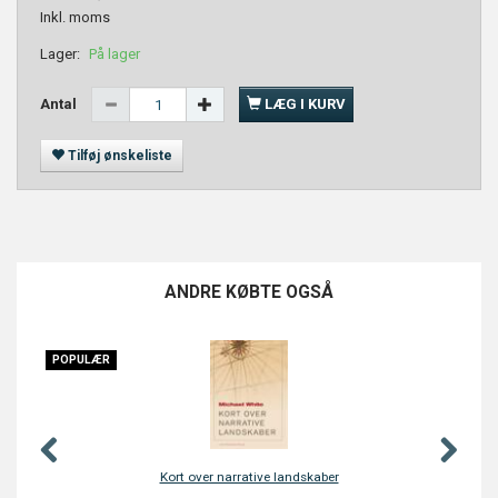
Inkl. moms
Lager:
På lager
Antal
LÆG I KURV
Tilføj ønskeliste
ANDRE KØBTE OGSÅ
ÆR
Kort over narrative landskaber