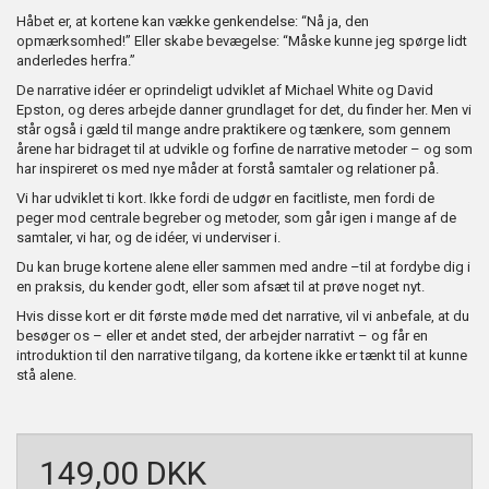
Håbet er, at kortene kan vække genkendelse: “Nå ja, den
opmærksomhed!” Eller skabe bevægelse: “Måske kunne jeg spørge lidt
anderledes herfra.”
De narrative idéer er oprindeligt udviklet af Michael White og David
Epston, og deres arbejde danner grundlaget for det, du finder her. Men vi
står også i gæld til mange andre praktikere og tænkere, som gennem
årene har bidraget til at udvikle og forfine de narrative metoder – og som
har inspireret os med nye måder at forstå samtaler og relationer på.
Vi har udviklet ti kort. Ikke fordi de udgør en facitliste, men fordi de
peger mod centrale begreber og metoder, som går igen i mange af de
samtaler, vi har, og de idéer, vi underviser i.
Du kan bruge kortene alene eller sammen med andre –til at fordybe dig i
en praksis, du kender godt, eller som afsæt til at prøve noget nyt.
Hvis disse kort er dit første møde med det narrative, vil vi anbefale, at du
besøger os – eller et andet sted, der arbejder narrativt – og får en
introduktion til den narrative tilgang, da kortene ikke er tænkt til at kunne
stå alene.
149,00 DKK