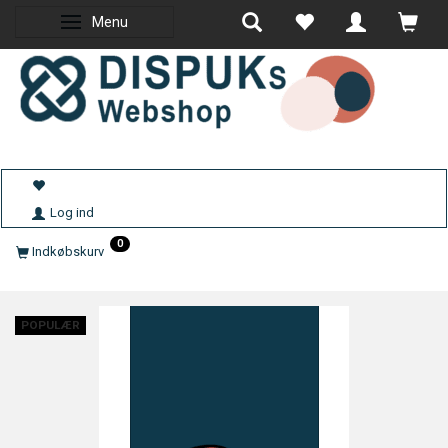
Menu
Skifte navigation
Log ind
0
Indkøbskurv
POPULÆR